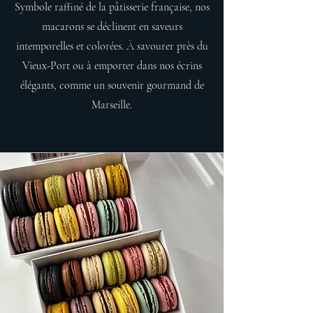
Symbole raffiné de la pâtisserie française, nos
macarons se déclinent en saveurs
intemporelles et colorées. À savourer près du
Vieux-Port ou à emporter dans nos écrins
élégants, comme un souvenir gourmand de
Marseille.