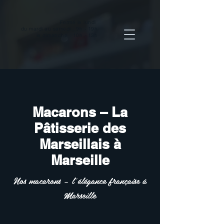
Fermé le lundi
du mardi
au samedi : 9h - 19h
le dimanche : 10h - 13h
Macarons – La
Pâtisserie des
Marseillais à
Marseille
Nos macarons – l’élégance française à
Marseille