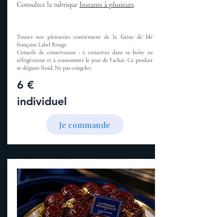
Consultez la rubrique
Instants à plusieurs
.
Toutes nos pâtisseries contiennent de la farine de blé
française Label Rouge.
Conseils de conservation : à conserver dans sa boîte au
réfrigérateur et à consommer le jour de l'achat. Ce produit
se déguste froid. Ne pas congeler.
6 €
individuel
Je commande