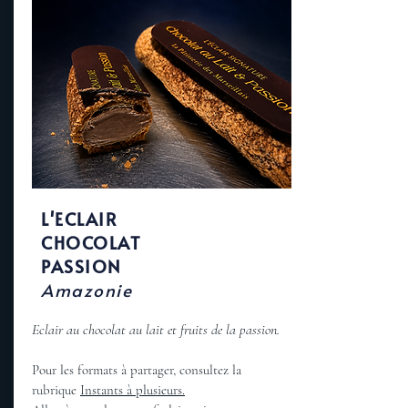
L'ECLAIR
CHOCOLAT
PASSION
Amazonie
​Eclair au chocolat au lait et fruits de la passion.
Pour les formats à partager, consultez la
rubrique
Instants à plusieurs.