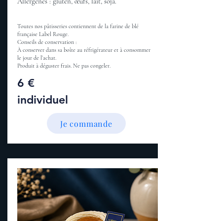
Allergènes : gluten, œufs, lait, soja.
Toutes nos pâtisseries contiennent de la farine de blé
française Label Rouge.
Conseils de conservation :
À conserver dans sa boîte au réfrigérateur et à consommer
le jour de l’achat.
Produit à déguster frais. Ne pas congeler.
6 €
individuel
Je commande