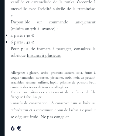
vanillée et caramélisée de la tonka s’accorde à
merveille avec l’acidité subtile de la framboise.
»
Disponible sur commande uniquement
(minimum 72h à l’avance) :
4 parts : 30 €
6 parts : 42 €
Pour plus de formats à partager, consultez la
rubrique
Instants à plusieurs
.
Allergènes : gluten, œufs, produits laitiers, soja, fruits à
coque (amandes, noisettes, pistaches, noix, noix de pécan),
arachides, sésame, sulfites, lupin, gélatine de poisson. Peut
contenir des traces de tous ces allergènes.
Toutes nos pâtisseries contiennent de la farine de blé
française Label Rouge.
Conseils de conservation : À conserver dans sa boîte au
réfrigérateur et à consommer le jour de l'achat. Ce produit
se déguste froid. Ne pas congeler.
6 €