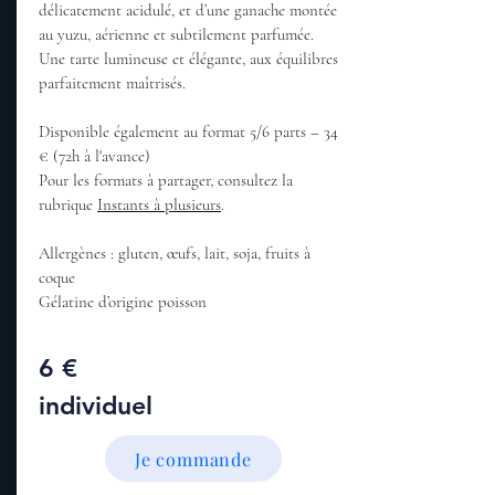
délicatement acidulé, et d’une ganache montée
au yuzu, aérienne et subtilement parfumée.
Une tarte lumineuse et élégante, aux équilibres
parfaitement maîtrisés.
Disponible également au format 5/6 parts – 34
€ (72h à l'avance)
Pour les formats à partager, consultez la
rubrique
Instants à plusieurs
.
Allergènes : gluten, œufs, lait, soja, fruits à
coque
Gélatine d’origine poisson
6 €
individuel
Je commande