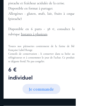
pistache et fraîcheur acidulée de la cerise.
Disponible en format à partager.
Allergènes : gluten, œufs, lait, fruits à coque
(pistache)
Disponible en 6 parts - 38 €, consultez la
rubrique
Instants à plusieurs
.
Toutes nos pâtisseries contiennent de la farine de blé
française Label Rouge.
Conseils de conservation : À conserver dans sa boîte au
réfrigérateur et à consommer le jour de l'achat. Ce produit
se déguste froid. Ne pas congeler.
6 €
individuel
Je commande