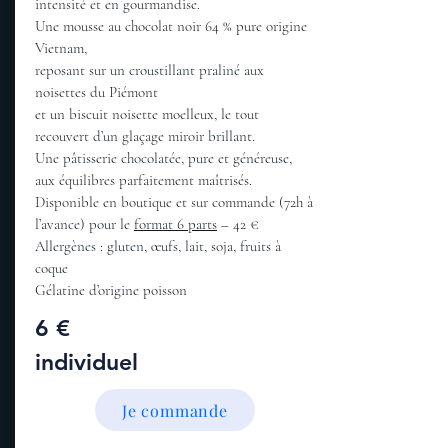
intensité et en gourmandise.
Une mousse au chocolat noir 64 % pure origine
Vietnam,
reposant sur un croustillant praliné aux
noisettes du Piémont
et un biscuit noisette moelleux, le tout
recouvert d’un glaçage miroir brillant.
Une pâtisserie chocolatée, pure et généreuse,
aux équilibres parfaitement maîtrisés.
Disponible en boutique et sur commande (72h à
l’avance) pour le
format 6 parts
– 42 €
Allergènes : gluten, œufs, lait, soja, fruits à
coque
Gélatine d’origine poisson
6 €
individuel
Je commande