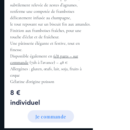
subtilement relevée de zestes d’agrumes,
renferme une compotée de framboises
délicatement infusée au champagne,
le tout reposant sur un biscuit fin aux amandes.
Finition aux framboises fraîches, pour une
touche d’éclat et de fraîcheur.
Une pâtisserie élégante et festive, tout en
finesse.
Disponible également en
6/8 parts – sur
commande
(72h à l’avance) – 48 €
Allergènes : gluten, œufs, lait, soja, fruits à
coque
Gélatine d’origine poisson
8 €
individuel
Je commande