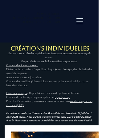
Fermé le lundi
du mardi
au samedi : 9h - 19h
le dimanche : 10h - 13h
Créations individuelles
Découvrez notre collection de pâtisseries et laissez-vous emporter dans un voyage de
saveurs.
Chaque création est une invitation à l’évasion gourmande.
Commandes & réservations :
Pâtisseries individuelles - Disponibles chaque jour en boutique, dans la limite des
quantités préparées.
Aucune réservation le jour même.
Commandes possibles 48 heures à l’avance, avec paiement sécurisé par carte
bancaire à distance.
Gâteaux à partager
- Disponibles sur commande 72 heures à l’avance.
Commande en boutique ou par téléphone au
04 91 89 20 17.
Pour plus d’informations, nous vous invitons à consulter nos
conditions générales
de vente (CGV).
Fermeture estivale : La Pâtisserie des Marseillais sera fermée du 12 juillet au 3
août 2026
inclus. Nous aurons le plaisir de vous retrouver à partir du mardi
4 août. Nous vous souhaitons un bel été et vous remercions de votre fidélité.