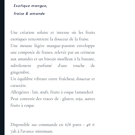
Exotique mangue,
fraise & amande
Une création solaire et intense où les fruits
exotiques rencontrent la douceur de la fraise.
Une mousse légère mangue-passion enveloppe
une compotée de fraises, relevée par un crémeux
aux amandes et un biscuit moelleux à la banane,
subtilement parfumé d’une touche de
gingembre.
Un équilibre vibrant entre fraîcheur, douceur et
caractère. ​
Allergènes : lait, œufs, fruits à coque (amandes).
Peut contenir des traces de : gluten, soja, autres
fruits à coque.
Disponible sur commande en 6/8 parts - 48 €
72h à l'avance minimum.