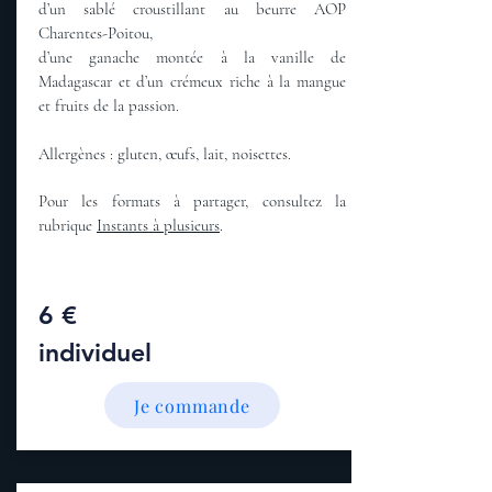
d’un sablé croustillant au beurre AOP
Charentes-Poitou,
d’une ganache montée à la vanille de
Madagascar et d’un crémeux riche à la mangue
et fruits de la passion.
Allergènes : gluten, œufs, lait, noisettes.
Pour les formats à partager, consultez la
rubrique
Instants à plusieurs
.
6 €
individuel
Je commande